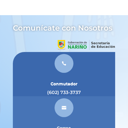
Comunícate con Nosotros

Conmutador
(602) 733-3737
