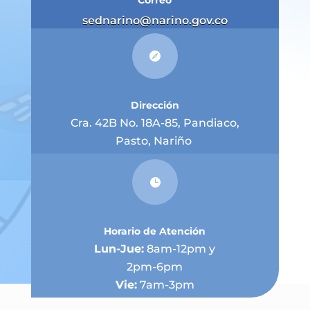
Correo
sednarino@narino.gov.co

Dirección
Cra. 42B No. 18A-85, Pandiaco,
Pasto, Nariño

Horario de Atención
Lun-Jue:
8am-12pm y
2pm-6pm
Vie:
7am-3pm