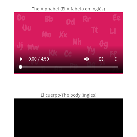
The Alphabet (El Alfabeto en Inglés)
El cuerpo-The body (Ingles)