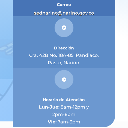
Correo
sednarino@narino.gov.co

Dirección
Cra. 42B No. 18A-85, Pandiaco,
Pasto, Nariño

Horario de Atención
Lun-Jue:
8am-12pm y
2pm-6pm
Vie:
7am-3pm