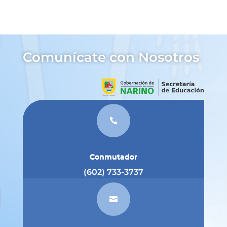
Comunícate con Nosotros

Conmutador
(602) 733-3737
