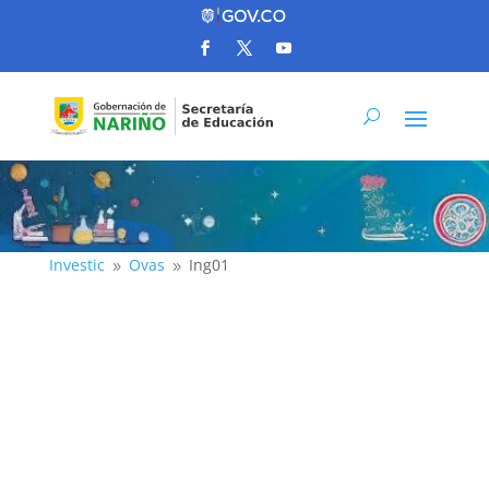
Investic
Ovas
Ing01
9
9