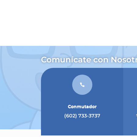
Comunícate con Nosot

Conmutador
(602) 733-3737