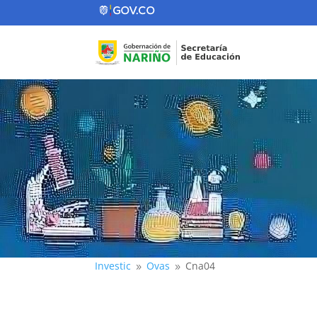
Investic
Ovas
Cna04
9
9