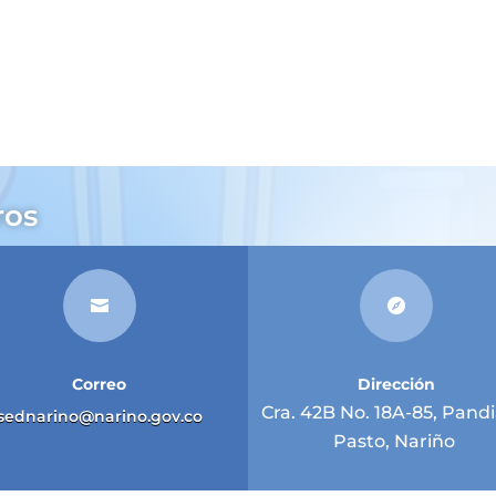
ros


Correo
Dirección
Cra. 42B No. 18A-85, Pandi
sednarino@narino.gov.co
Pasto, Nariño