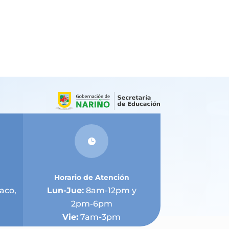

Horario de Atención
aco,
Lun-Jue:
8am-12pm y
2pm-6pm
Vie:
7am-3pm