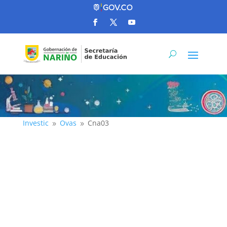
Investic
Ovas
Cna03
9
9