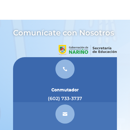
Comunícate con Nosotros

Conmutador
(602) 733-3737
