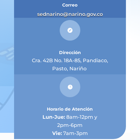
Correo
sednarino@narino.gov.co

Dirección
Cra. 42B No. 18A-85, Pandiaco,
Pasto, Nariño

Horario de Atención
Lun-Jue:
8am-12pm y
2pm-6pm
Vie:
7am-3pm