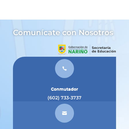
Comunícate con Nosotros

Conmutador
(602) 733-3737
