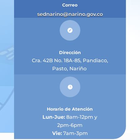
Correo
sednarino@narino.gov.co

Dirección
Cra. 42B No. 18A-85, Pandiaco,
Pasto, Nariño

Horario de Atención
Lun-Jue:
8am-12pm y
2pm-6pm
Vie:
7am-3pm