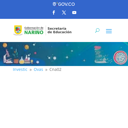
Investic
Ovas
Cna02
9
9