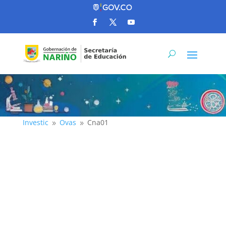
Investic
Ovas
Cna01
9
9