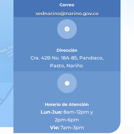
Correo
sednarino@narino.gov.co

Dirección
Cra. 42B No. 18A-85, Pandiaco,
Pasto, Nariño

Horario de Atención
Lun-Jue:
8am-12pm y
2pm-6pm
Vie:
7am-3pm