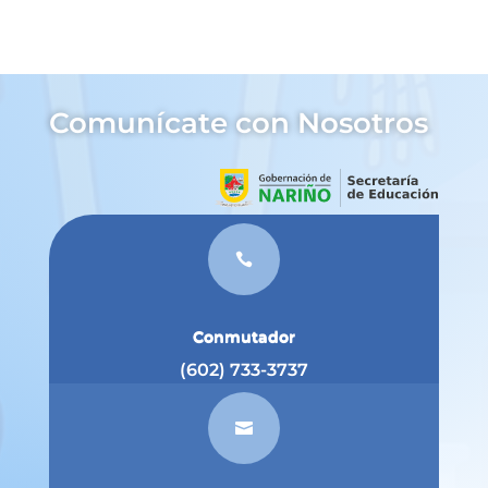
Comunícate con Nosotros

Conmutador
(602) 733-3737
