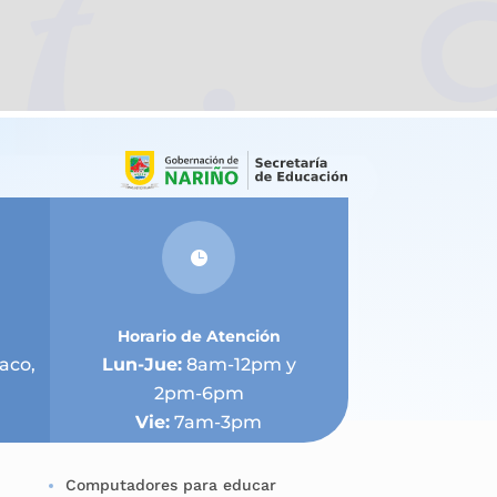

Horario de Atención
aco,
Lun-Jue:
8am-12pm y
2pm-6pm
Vie:
7am-3pm
Computadores para educar