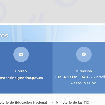
ros


Correo
Dirección
Cra. 42B No. 18A-85, Pandi
sednarino@narino.gov.co
Pasto, Nariño
sterio de Educación Nacional
Ministerio de las TIC