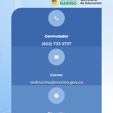

Conmutador
(602) 733-3737

Correo
sednarino@narino.gov.co
