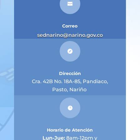

Correo
sednarino@narino.gov.co

Dirección
Cra. 42B No. 18A-85, Pandiaco,
Pasto, Nariño

Horario de Atención
Lun-Jue:
8am-12pm y